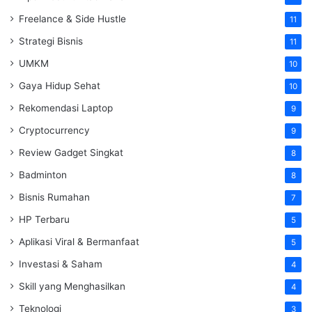
Freelance & Side Hustle
11
Strategi Bisnis
11
UMKM
10
Gaya Hidup Sehat
10
Rekomendasi Laptop
9
Cryptocurrency
9
Review Gadget Singkat
8
Badminton
8
Bisnis Rumahan
7
HP Terbaru
5
Aplikasi Viral & Bermanfaat
5
Investasi & Saham
4
Skill yang Menghasilkan
4
Teknologi
3