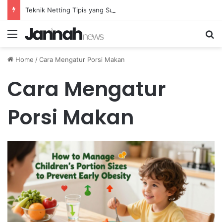
Teknik Netting Tipis yang Sulit Dihadapi oleh Lawan di Badminton Profesional
Menu
Se
Home
/
Cara Mengatur Porsi Makan
Cara Mengatur
Porsi Makan