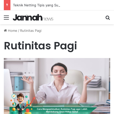
Teknik Netting Tipis yang Sulit Dihadapi oleh Lawan di Badminton Profesional
Menu
Se
Home
/
Rutinitas Pagi
Rutinitas Pagi