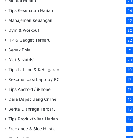
Mental Health
29
Tips Kesehatan Harian
24
Manajemen Keuangan
22
Gym & Workout
22
HP & Gadget Terbaru
22
Sepak Bola
21
Diet & Nutrisi
20
Tips Latihan & Kebugaran
19
Rekomendasi Laptop / PC
17
Tips Android / iPhone
17
Cara Dapat Uang Online
15
Berita Olahraga Terbaru
13
Tips Produktivitas Harian
12
Freelance & Side Hustle
11