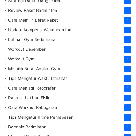
Strategi Dapat Uang Online
1
Review Raket Badminton
1
Cara Memilih Berat Raket
1
Update Kompetisi Wakeboarding
1
Latihan Gym Sederhana
1
Workout Desember
1
Workout Gym
1
Memilih Berat Angkat Gym
1
Tips Mengatur Waktu Istirahat
1
Cara Menjadi Fotografer
1
Rahasia Latihan Fisik
1
Cara Workout Kebugaran
1
Tips Mengatur Ritme Pernapasan
1
Bermain Badminton
1