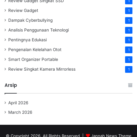
Review Gadget Singkat SSD
1
Review Gadget
1
Dampak Cyberbullying
1
Analisis Penggunaan Teknologi
1
Pentingnya Edukasi
1
Pengenalan Kelelahan Otot
1
Smart Organizer Portable
1
Review Singkat Kamera Mirrorless
1
Arsip
April 2026
March 2026
© Copyright 2026, All Rights Reserved |
Jannah News Theme