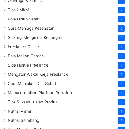
Olahraga & Fitness
3
Tips UMKM
2
Pola Hidup Sehat
2
Cara Menjaga Kesehatan
2
Strategi Mengelola Keuangan
2
Freelance Online
1
Pola Makan Cerdas
1
Side Hustle Freelance
1
Mengatur Waktu Kerja Freelance
1
Cara Menjalani Diet Sehat
1
Memaksimalkan Platform Portofolio
1
Tips Sukses Jualan Produk
1
Nutrisi Alami
1
Nutrisi Seimbang
1