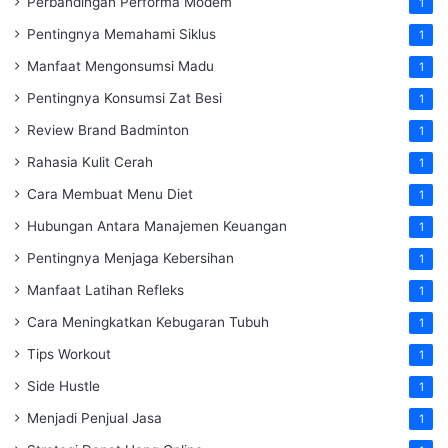
Perbandingan Performa Modem
1
Pentingnya Memahami Siklus
1
Manfaat Mengonsumsi Madu
1
Pentingnya Konsumsi Zat Besi
1
Review Brand Badminton
1
Rahasia Kulit Cerah
1
Cara Membuat Menu Diet
1
Hubungan Antara Manajemen Keuangan
1
Pentingnya Menjaga Kebersihan
1
Manfaat Latihan Refleks
1
Cara Meningkatkan Kebugaran Tubuh
1
Tips Workout
1
Side Hustle
1
Menjadi Penjual Jasa
1