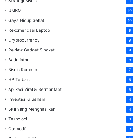
Strategi Bisnis
11
UMKM
10
Gaya Hidup Sehat
10
Rekomendasi Laptop
9
Cryptocurrency
9
Review Gadget Singkat
8
Badminton
8
Bisnis Rumahan
7
HP Terbaru
5
Aplikasi Viral & Bermanfaat
5
Investasi & Saham
4
Skill yang Menghasilkan
4
Teknologi
3
Otomotif
3