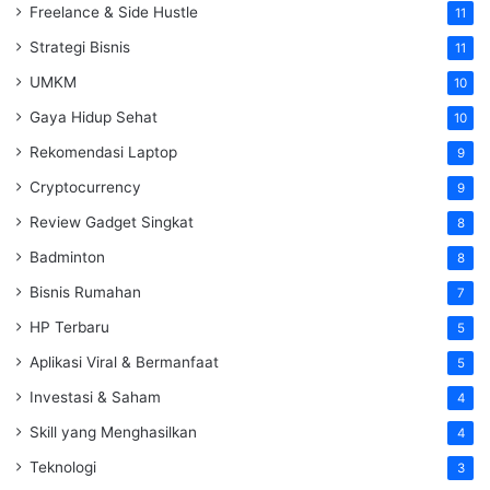
Freelance & Side Hustle
11
Strategi Bisnis
11
UMKM
10
Gaya Hidup Sehat
10
Rekomendasi Laptop
9
Cryptocurrency
9
Review Gadget Singkat
8
Badminton
8
Bisnis Rumahan
7
HP Terbaru
5
Aplikasi Viral & Bermanfaat
5
Investasi & Saham
4
Skill yang Menghasilkan
4
Teknologi
3