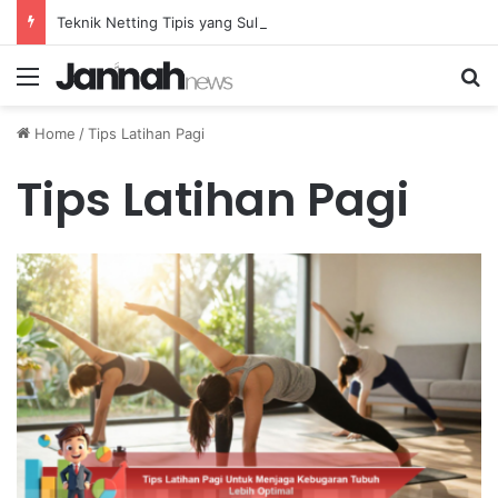
Teknik Netting Tipis yang Sulit Dihadapi oleh Lawan di Badminton Profesional
Menu
Se
Home
/
Tips Latihan Pagi
Tips Latihan Pagi