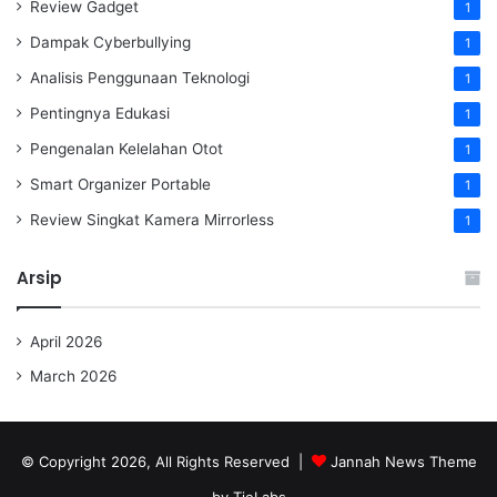
Review Gadget
1
Dampak Cyberbullying
1
Analisis Penggunaan Teknologi
1
Pentingnya Edukasi
1
Pengenalan Kelelahan Otot
1
Smart Organizer Portable
1
Review Singkat Kamera Mirrorless
1
Arsip
April 2026
March 2026
© Copyright 2026, All Rights Reserved |
Jannah News Theme
by TieLabs