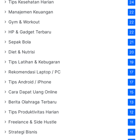
Tips Kesehatan Harian
24
Manajemen Keuangan
22
Gym & Workout
22
HP & Gadget Terbaru
22
Sepak Bola
21
Diet & Nutrisi
20
Tips Latihan & Kebugaran
19
Rekomendasi Laptop / PC
17
Tips Android / iPhone
17
Cara Dapat Uang Online
15
Berita Olahraga Terbaru
13
Tips Produktivitas Harian
12
Freelance & Side Hustle
11
Strategi Bisnis
11