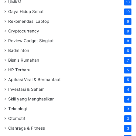
UMKM
10
Gaya Hidup Sehat
10
Rekomendasi Laptop
9
Cryptocurrency
9
Review Gadget Singkat
8
Badminton
8
Bisnis Rumahan
7
HP Terbaru
5
Aplikasi Viral & Bermanfaat
5
Investasi & Saham
4
Skill yang Menghasilkan
4
Teknologi
3
Otomotif
3
Olahraga & Fitness
3