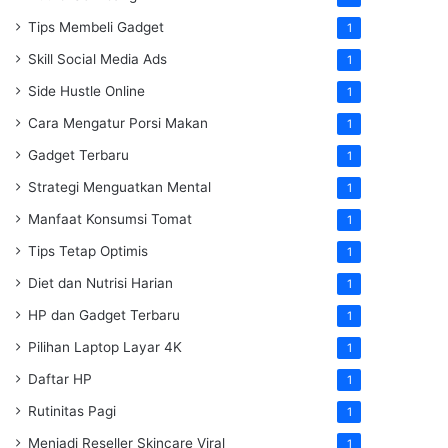
Tips Membeli Gadget
1
Skill Social Media Ads
1
Side Hustle Online
1
Cara Mengatur Porsi Makan
1
Gadget Terbaru
1
Strategi Menguatkan Mental
1
Manfaat Konsumsi Tomat
1
Tips Tetap Optimis
1
Diet dan Nutrisi Harian
1
HP dan Gadget Terbaru
1
Pilihan Laptop Layar 4K
1
Daftar HP
1
Rutinitas Pagi
1
Menjadi Reseller Skincare Viral
1