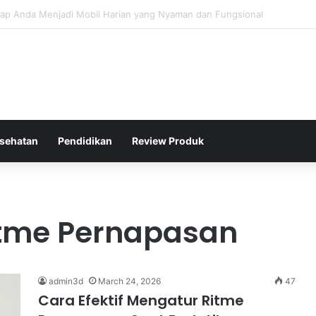
 Tipis yang Sulit Dihadapi oleh Lawan di Badminton Profesional
sehatan
Pendidikan
Review Produk
itme Pernapasan
admin3d
March 24, 2026
47
Cara Efektif Mengatur Ritme