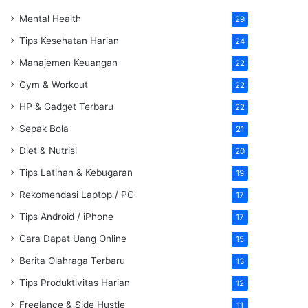
Mental Health
29
Tips Kesehatan Harian
24
Manajemen Keuangan
22
Gym & Workout
22
HP & Gadget Terbaru
22
Sepak Bola
21
Diet & Nutrisi
20
Tips Latihan & Kebugaran
19
Rekomendasi Laptop / PC
17
Tips Android / iPhone
17
Cara Dapat Uang Online
15
Berita Olahraga Terbaru
13
Tips Produktivitas Harian
12
Freelance & Side Hustle
11