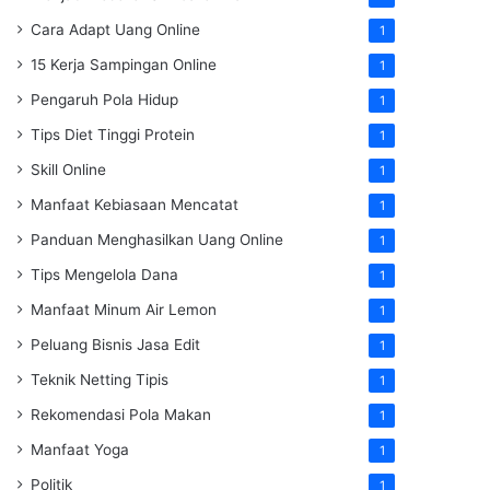
Cara Adapt Uang Online
1
15 Kerja Sampingan Online
1
Pengaruh Pola Hidup
1
Tips Diet Tinggi Protein
1
Skill Online
1
Manfaat Kebiasaan Mencatat
1
Panduan Menghasilkan Uang Online
1
Tips Mengelola Dana
1
Manfaat Minum Air Lemon
1
Peluang Bisnis Jasa Edit
1
Teknik Netting Tipis
1
Rekomendasi Pola Makan
1
Manfaat Yoga
1
Politik
1