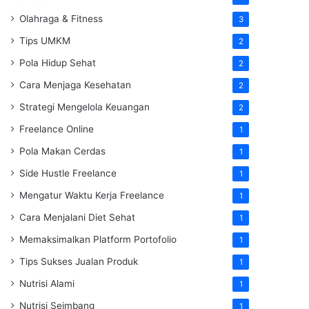
Olahraga & Fitness
3
Tips UMKM
2
Pola Hidup Sehat
2
Cara Menjaga Kesehatan
2
Strategi Mengelola Keuangan
2
Freelance Online
1
Pola Makan Cerdas
1
Side Hustle Freelance
1
Mengatur Waktu Kerja Freelance
1
Cara Menjalani Diet Sehat
1
Memaksimalkan Platform Portofolio
1
Tips Sukses Jualan Produk
1
Nutrisi Alami
1
Nutrisi Seimbang
1