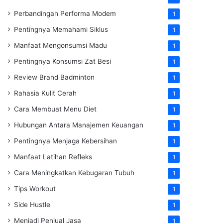
Perbandingan Performa Modem
1
Pentingnya Memahami Siklus
1
Manfaat Mengonsumsi Madu
1
Pentingnya Konsumsi Zat Besi
1
Review Brand Badminton
1
Rahasia Kulit Cerah
1
Cara Membuat Menu Diet
1
Hubungan Antara Manajemen Keuangan
1
Pentingnya Menjaga Kebersihan
1
Manfaat Latihan Refleks
1
Cara Meningkatkan Kebugaran Tubuh
1
Tips Workout
1
Side Hustle
1
Menjadi Penjual Jasa
1