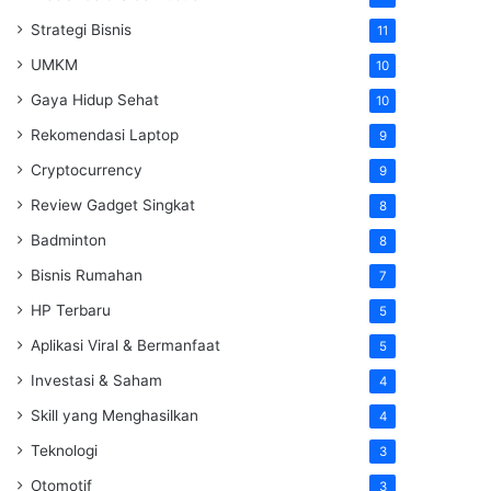
Strategi Bisnis
11
UMKM
10
Gaya Hidup Sehat
10
Rekomendasi Laptop
9
Cryptocurrency
9
Review Gadget Singkat
8
Badminton
8
Bisnis Rumahan
7
HP Terbaru
5
Aplikasi Viral & Bermanfaat
5
Investasi & Saham
4
Skill yang Menghasilkan
4
Teknologi
3
Otomotif
3