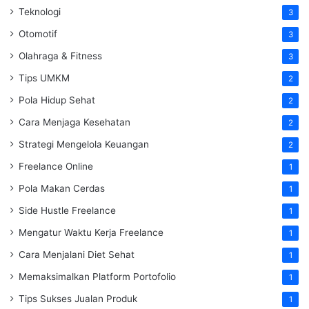
Teknologi
3
Otomotif
3
Olahraga & Fitness
3
Tips UMKM
2
Pola Hidup Sehat
2
Cara Menjaga Kesehatan
2
Strategi Mengelola Keuangan
2
Freelance Online
1
Pola Makan Cerdas
1
Side Hustle Freelance
1
Mengatur Waktu Kerja Freelance
1
Cara Menjalani Diet Sehat
1
Memaksimalkan Platform Portofolio
1
Tips Sukses Jualan Produk
1