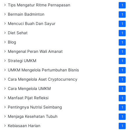
Tips Mengatur Ritme Pernapasan
1
Bermain Badminton
1
Mencuci Buah Dan Sayur
1
Diet Sehat
1
Blog
1
Mengenal Peran Wali Amanat
1
Strategi UMKM
1
UMKM Mengelola Pertumbuhan Bisnis
1
Cara Mengelola Aset Cryptocurrency
1
Cara Mengelola UMKM
1
Manfaat Pijat Refleksi
1
Pentingnya Nutrisi Seimbang
1
Menjaga Kesehatan Tubuh
1
Kebiasaan Harian
1