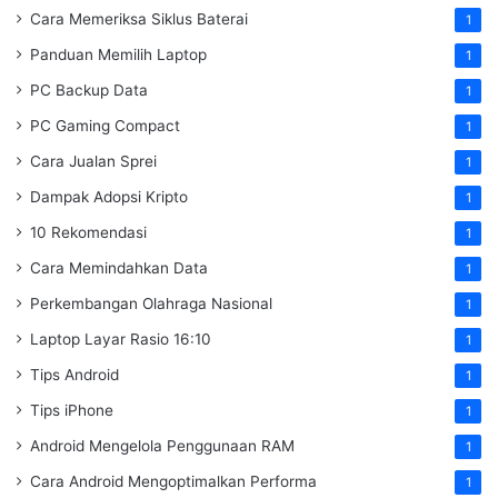
Cara Memeriksa Siklus Baterai
1
Panduan Memilih Laptop
1
PC Backup Data
1
PC Gaming Compact
1
Cara Jualan Sprei
1
Dampak Adopsi Kripto
1
10 Rekomendasi
1
Cara Memindahkan Data
1
Perkembangan Olahraga Nasional
1
Laptop Layar Rasio 16:10
1
Tips Android
1
Tips iPhone
1
Android Mengelola Penggunaan RAM
1
Cara Android Mengoptimalkan Performa
1