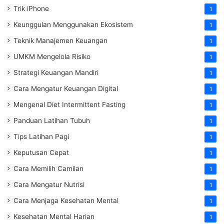
Trik iPhone
1
Keunggulan Menggunakan Ekosistem
1
Teknik Manajemen Keuangan
1
UMKM Mengelola Risiko
1
Strategi Keuangan Mandiri
1
Cara Mengatur Keuangan Digital
1
Mengenal Diet Intermittent Fasting
1
Panduan Latihan Tubuh
1
Tips Latihan Pagi
1
Keputusan Cepat
1
Cara Memilih Camilan
1
Cara Mengatur Nutrisi
1
Cara Menjaga Kesehatan Mental
1
Kesehatan Mental Harian
1