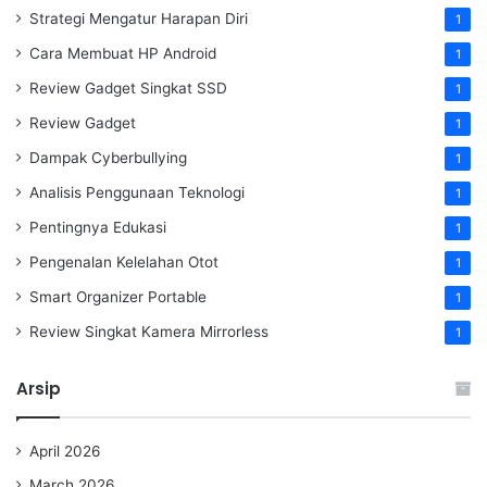
Strategi Mengatur Harapan Diri
1
Cara Membuat HP Android
1
Review Gadget Singkat SSD
1
Review Gadget
1
Dampak Cyberbullying
1
Analisis Penggunaan Teknologi
1
Pentingnya Edukasi
1
Pengenalan Kelelahan Otot
1
Smart Organizer Portable
1
Review Singkat Kamera Mirrorless
1
Arsip
April 2026
March 2026