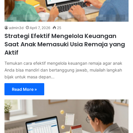
admin3d
April 7, 2026
25
Strategi Efektif Mengelola Keuangan
Saat Anak Memasuki Usia Remaja yang
Aktif
Temukan cara efektif mengelola keuangan remaja agar anak
Anda bisa mandiri dan bertanggung jawab, mulailah langkah
bijak untuk masa depan…
Read More »