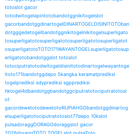
toto
slot gacor
toto
dwitogel
apintoto
bandotgg
nikitogel
slot
gacor
bandotgg
dinartogel
DINARTOGEL
DISINITOTO
ban
dotgg
gedetogel
bandotgg
nikitogel
nikitogel
superligato
to
superligatoto
superligatoto
superligatoto
superligatot
o
superligatoto
TOTO171
WAYANTOGEL
superligatoto
sup
erligatoto
bandotgg
slot toto
slot
toto
ciputratoto
dwitogel
disinitoto
dinartogel
wayantoge
l
toto171
bandotgg
depo 5k
angka keramat
prediksi
togel
prediksi sdy
prediksi sgp
prediksi
hk
togel4d
bandotgg
bandotgg
ciputratoto
ciputratoto
sl
ot
gacor
dewetoto
dewetoto
RUPIAHGG
bandotgg
dinartog
el
superligatoto
ciputratoto
slot77
depo 10k
slot
pulsa
doragg
DORAGG
doragg
slot gacor
2026
doragg
TOTO TOGEL
slot pulsa
Toto