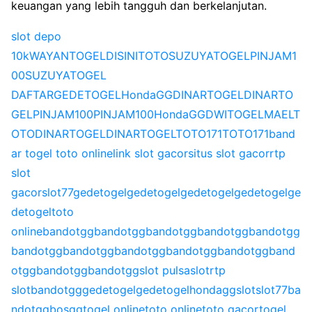
keuangan yang lebih tangguh dan berkelanjutan.
slot depo
10k
WAYANTOGEL
DISINITOTO
SUZUYATOGEL
PINJAM1
00
SUZUYATOGEL
DAFTAR
GEDETOGEL
HondaGG
DINARTOGEL
DINARTO
GEL
PINJAM100
PINJAM100
HondaGG
DWITOGEL
MAELT
OTO
DINARTOGEL
DINARTOGEL
TOTO171
TOTO171
band
ar togel toto online
link slot gacor
situs slot gacor
rtp
slot
gacor
slot77
gedetogel
gedetogel
gedetogel
gedetogel
ge
detogel
toto
online
bandotgg
bandotgg
bandotgg
bandotgg
bandotgg
bandotgg
bandotgg
bandotgg
bandotgg
bandotgg
band
otgg
bandotgg
bandotgg
slot pulsa
slot
rtp
slot
bandotgg
gedetogel
gedetogel
hondagg
slot
slot77
ba
ndotgg
bosgg
togel online
toto online
toto gacor
togel