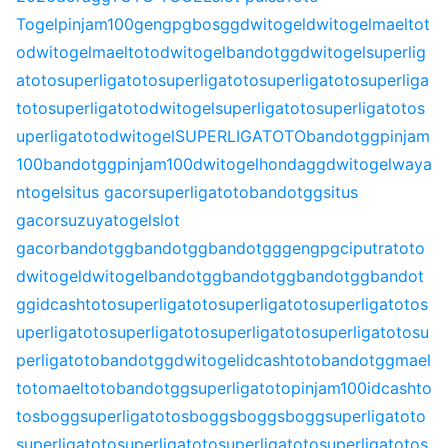
Togel
pinjam100
gengpg
bosgg
dwitogel
dwitogel
maeltot
o
dwitogel
maeltoto
dwitogel
bandotgg
dwitogel
superlig
atoto
superligatoto
superligatoto
superligatoto
superliga
toto
superligatoto
dwitogel
superligatoto
superligatoto
s
uperligatoto
dwitogel
SUPERLIGATOTO
bandotgg
pinjam
100
bandotgg
pinjam100
dwitogel
hondagg
dwitogel
waya
ntogel
situs gacor
superligatoto
bandotgg
situs
gacor
suzuyatogel
slot
gacor
bandotgg
bandotgg
bandotgg
gengpg
ciputratoto
dwitogel
dwitogel
bandotgg
bandotgg
bandotgg
bandot
gg
idcashtoto
superligatoto
superligatoto
superligatoto
s
uperligatoto
superligatoto
superligatoto
superligatoto
su
perligatoto
bandotgg
dwitogel
idcashtoto
bandotgg
mael
toto
maeltoto
bandotgg
superligatoto
pinjam100
idcashto
to
sbogg
superligatoto
sbogg
sbogg
sbogg
superligatoto
superligatoto
superligatoto
superligatoto
superligatoto
s