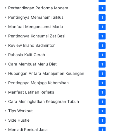
Perbandingan Performa Modem
1
Pentingnya Memahami Siklus
1
Manfaat Mengonsumsi Madu
1
Pentingnya Konsumsi Zat Besi
1
Review Brand Badminton
1
Rahasia Kulit Cerah
1
Cara Membuat Menu Diet
1
Hubungan Antara Manajemen Keuangan
1
Pentingnya Menjaga Kebersihan
1
Manfaat Latihan Refleks
1
Cara Meningkatkan Kebugaran Tubuh
1
Tips Workout
1
Side Hustle
1
Menjadi Penjual Jasa
1