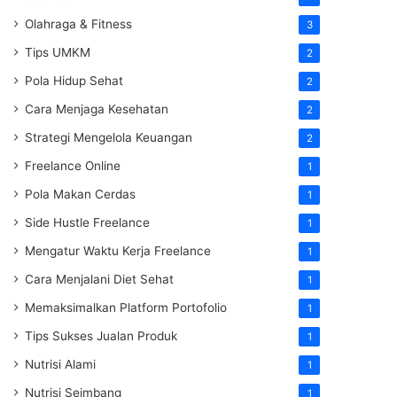
Olahraga & Fitness
3
Tips UMKM
2
Pola Hidup Sehat
2
Cara Menjaga Kesehatan
2
Strategi Mengelola Keuangan
2
Freelance Online
1
Pola Makan Cerdas
1
Side Hustle Freelance
1
Mengatur Waktu Kerja Freelance
1
Cara Menjalani Diet Sehat
1
Memaksimalkan Platform Portofolio
1
Tips Sukses Jualan Produk
1
Nutrisi Alami
1
Nutrisi Seimbang
1