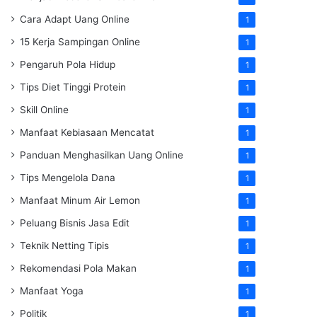
Cara Adapt Uang Online
1
15 Kerja Sampingan Online
1
Pengaruh Pola Hidup
1
Tips Diet Tinggi Protein
1
Skill Online
1
Manfaat Kebiasaan Mencatat
1
Panduan Menghasilkan Uang Online
1
Tips Mengelola Dana
1
Manfaat Minum Air Lemon
1
Peluang Bisnis Jasa Edit
1
Teknik Netting Tipis
1
Rekomendasi Pola Makan
1
Manfaat Yoga
1
Politik
1