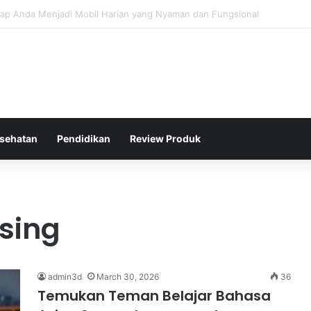
 Tipis yang Sulit Dihadapi oleh Lawan di Badminton Profesional
sehatan
Pendidikan
Review Produk
sing
admin3d
March 30, 2026
36
Temukan Teman Belajar Bahasa