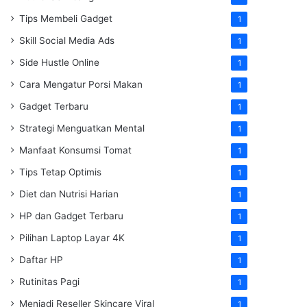
Tips Membeli Gadget
1
Skill Social Media Ads
1
Side Hustle Online
1
Cara Mengatur Porsi Makan
1
Gadget Terbaru
1
Strategi Menguatkan Mental
1
Manfaat Konsumsi Tomat
1
Tips Tetap Optimis
1
Diet dan Nutrisi Harian
1
HP dan Gadget Terbaru
1
Pilihan Laptop Layar 4K
1
Daftar HP
1
Rutinitas Pagi
1
Menjadi Reseller Skincare Viral
1