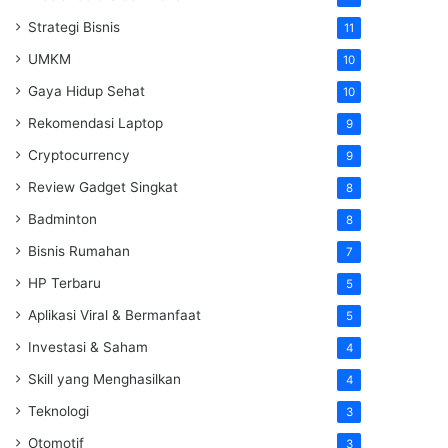
Strategi Bisnis
11
UMKM
10
Gaya Hidup Sehat
10
Rekomendasi Laptop
9
Cryptocurrency
9
Review Gadget Singkat
8
Badminton
8
Bisnis Rumahan
7
HP Terbaru
5
Aplikasi Viral & Bermanfaat
5
Investasi & Saham
4
Skill yang Menghasilkan
4
Teknologi
3
Otomotif
3