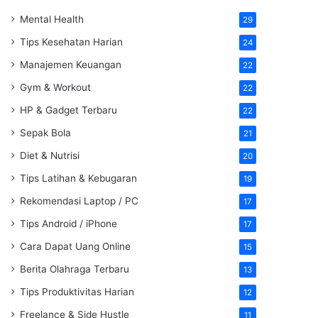
Mental Health
29
Tips Kesehatan Harian
24
Manajemen Keuangan
22
Gym & Workout
22
HP & Gadget Terbaru
22
Sepak Bola
21
Diet & Nutrisi
20
Tips Latihan & Kebugaran
19
Rekomendasi Laptop / PC
17
Tips Android / iPhone
17
Cara Dapat Uang Online
15
Berita Olahraga Terbaru
13
Tips Produktivitas Harian
12
Freelance & Side Hustle
11