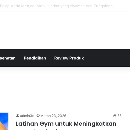
ing Tipis yang Sulit Dihadapi oleh Lawan di Badminton Profesional
sehatan
Pendidikan
Review Produk
admin3d
March 23, 2026
55
Latihan Gym untuk Meningkatkan