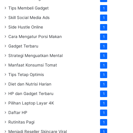
Tips Membeli Gadget
1
Skill Social Media Ads
1
Side Hustle Online
1
Cara Mengatur Porsi Makan
1
Gadget Terbaru
1
Strategi Menguatkan Mental
1
Manfaat Konsumsi Tomat
1
Tips Tetap Optimis
1
Diet dan Nutrisi Harian
1
HP dan Gadget Terbaru
1
Pilihan Laptop Layar 4K
1
Daftar HP
1
Rutinitas Pagi
1
Menjadi Reseller Skincare Viral
1