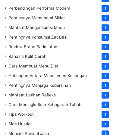
Perbandingan Performa Modem
1
Pentingnya Memahami Siklus
1
Manfaat Mengonsumsi Madu
1
Pentingnya Konsumsi Zat Besi
1
Review Brand Badminton
1
Rahasia Kulit Cerah
1
Cara Membuat Menu Diet
1
Hubungan Antara Manajemen Keuangan
1
Pentingnya Menjaga Kebersihan
1
Manfaat Latihan Refleks
1
Cara Meningkatkan Kebugaran Tubuh
1
Tips Workout
1
Side Hustle
1
Menjadi Penjual Jasa
1