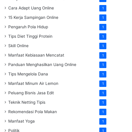
Cara Adapt Uang Online
1
15 Kerja Sampingan Online
1
Pengaruh Pola Hidup
1
Tips Diet Tinggi Protein
1
Skill Online
1
Manfaat Kebiasaan Mencatat
1
Panduan Menghasilkan Uang Online
1
Tips Mengelola Dana
1
Manfaat Minum Air Lemon
1
Peluang Bisnis Jasa Edit
1
Teknik Netting Tipis
1
Rekomendasi Pola Makan
1
Manfaat Yoga
1
Politik
1