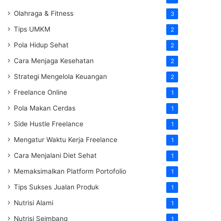
Olahraga & Fitness
3
Tips UMKM
2
Pola Hidup Sehat
2
Cara Menjaga Kesehatan
2
Strategi Mengelola Keuangan
2
Freelance Online
1
Pola Makan Cerdas
1
Side Hustle Freelance
1
Mengatur Waktu Kerja Freelance
1
Cara Menjalani Diet Sehat
1
Memaksimalkan Platform Portofolio
1
Tips Sukses Jualan Produk
1
Nutrisi Alami
1
Nutrisi Seimbang
1