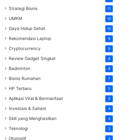
Strategi Bisnis
11
UMKM
10
Gaya Hidup Sehat
10
Rekomendasi Laptop
9
Cryptocurrency
9
Review Gadget Singkat
8
Badminton
8
Bisnis Rumahan
7
HP Terbaru
5
Aplikasi Viral & Bermanfaat
5
Investasi & Saham
4
Skill yang Menghasilkan
4
Teknologi
3
Otomotif
3