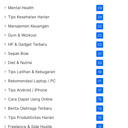
Mental Health
29
Tips Kesehatan Harian
24
Manajemen Keuangan
22
Gym & Workout
22
HP & Gadget Terbaru
22
Sepak Bola
21
Diet & Nutrisi
20
Tips Latihan & Kebugaran
19
Rekomendasi Laptop / PC
17
Tips Android / iPhone
17
Cara Dapat Uang Online
15
Berita Olahraga Terbaru
13
Tips Produktivitas Harian
12
Freelance & Side Hustle
11