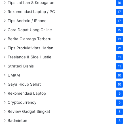
Tips Latihan & Kebugaran
19
Rekomendasi Laptop / PC
17
Tips Android / iPhone
17
Cara Dapat Uang Online
15
Berita Olahraga Terbaru
13
Tips Produktivitas Harian
12
Freelance & Side Hustle
11
Strategi Bisnis
11
UMKM
10
Gaya Hidup Sehat
10
Rekomendasi Laptop
9
Cryptocurrency
9
Review Gadget Singkat
8
Badminton
8