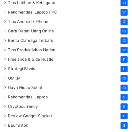
Tips Latihan & Kebugaran
19
Rekomendasi Laptop / PC
17
Tips Android / iPhone
17
Cara Dapat Uang Online
15
Berita Olahraga Terbaru
13
Tips Produktivitas Harian
12
Freelance & Side Hustle
11
Strategi Bisnis
11
UMKM
10
Gaya Hidup Sehat
10
Rekomendasi Laptop
9
Cryptocurrency
9
Review Gadget Singkat
8
Badminton
8